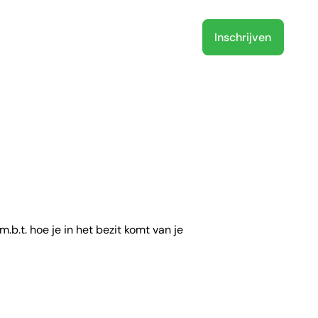
Inschrijven
r ons
NL
b.t. hoe je in het bezit komt van je