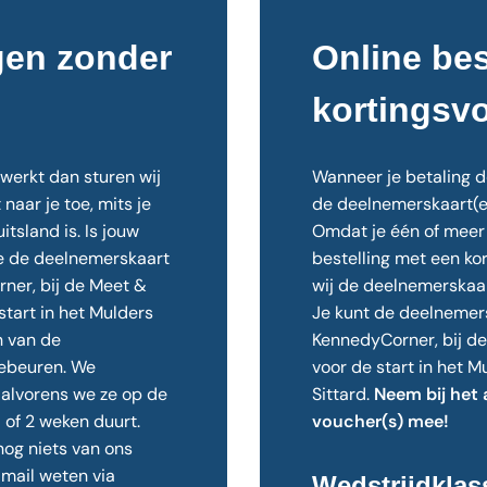
gen zonder
Online bes
kortingsv
rwerkt dan sturen wij
Wanneer je betaling d
aar je toe, mits je
de deelnemerskaart(en)
itsland is. Is jouw
Omdat je één of meer
je de deelnemerskaart
bestelling met een ko
ner, bij de Meet &
wij de deelnemerskaar
start in het Mulders
Je kunt de deelnemers
n van de
KennedyCorner, bij d
gebeuren. We
voor de start in het M
alvorens we ze op de
Sittard.
Neem bij het 
1 of 2 weken duurt.
voucher(s) mee!
og niets van ons
mail weten via
Wedstrijdklas