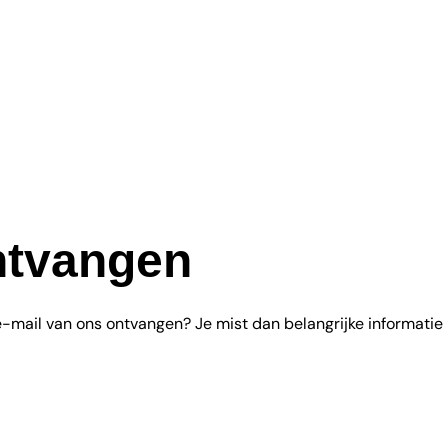
Afstanden
De markt
Informatie
Uitslagen/Foto’s
Ove
ontvangen
-mail van ons ontvangen? Je mist dan belangrijke informatie m.