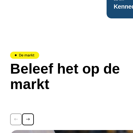
Kenne
De markt
Beleef het op de
markt