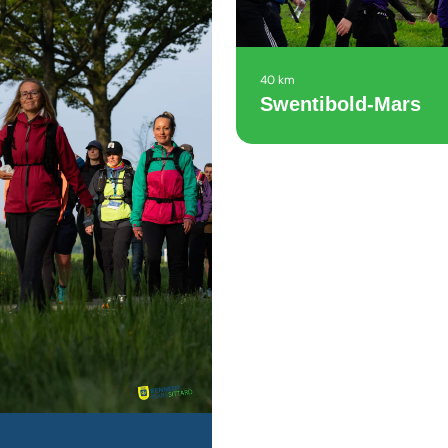
40 km
Swentibold-Mars