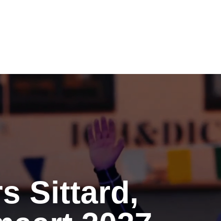
Afstanden
De markt
Informatie
Uitslagen/Foto’s
Ove
 Sittard,