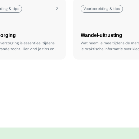
ding & tips
Voorbereiding & tips
zorging
Wandel-uitrusting
erzorging is essentieel tijdens
Wat neem je mee tijdens de mars
andeltocht. Hier vind je tips en
je praktische informatie over kled
 om blaren te voorkomen en je
schoenen en andere wandeluitrus
oede conditie te houden.
onderweg goed kunt gebruiken.