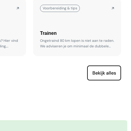
Voorbereiding & tips
Trainen
? Hier vind
Ongetraind 80 km lopen is niet aan te raden.
ing,
We adviseren je om minimaal de dubbele
ting die je
afstand van de mars te hebben gelopen
voordat je start aan de Kennedy-Mars
Sittard. Een mogelijk trainingsschema:
Bekijk alles