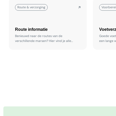
Route & verzorging
Voorberei
Route informatie
Voetver
Benieuwd naar de routes van de
Goede voetv
verschillende marsen? Hier vind je alle
een lange w
informatie over het parcours van de
informatie
Kennedy-Mars, Swentibold-Mars en Mini-
voeten in g
Mars.