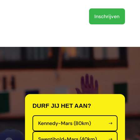
Inschrijven
r ons
NL
DURF JIJ HET AAN?
Kennedy-Mars (80km)
Swentibold-Mars (40km)