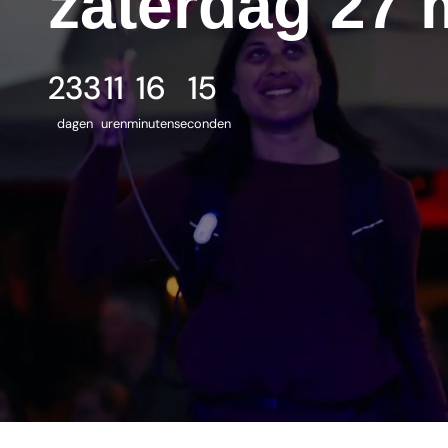
zaterdag 27 
233
11
16
13
dagen
uren
minuten
seconden