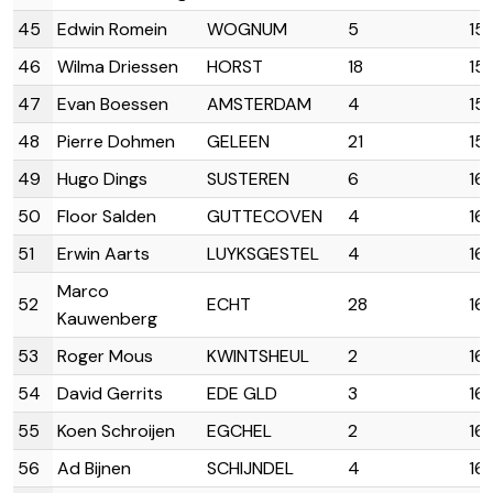
45
Edwin Romein
WOGNUM
5
15
46
Wilma Driessen
HORST
18
15
47
Evan Boessen
AMSTERDAM
4
15
48
Pierre Dohmen
GELEEN
21
15
49
Hugo Dings
SUSTEREN
6
16:
50
Floor Salden
GUTTECOVEN
4
16:
51
Erwin Aarts
LUYKSGESTEL
4
16
Marco
52
ECHT
28
16
Kauwenberg
53
Roger Mous
KWINTSHEUL
2
16
54
David Gerrits
EDE GLD
3
16
55
Koen Schroijen
EGCHEL
2
16:
56
Ad Bijnen
SCHIJNDEL
4
16: