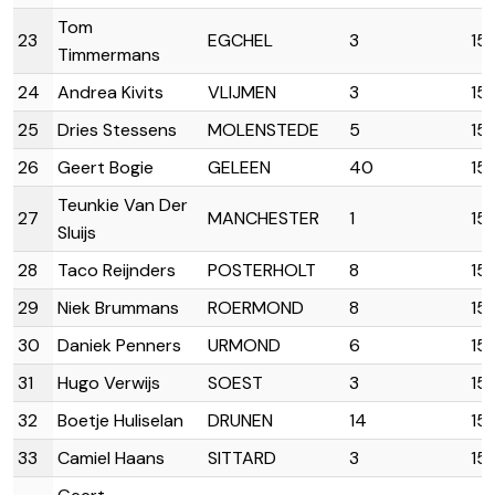
Tom
23
EGCHEL
3
15
Timmermans
24
Andrea Kivits
VLIJMEN
3
15
25
Dries Stessens
MOLENSTEDE
5
15:
26
Geert Bogie
GELEEN
40
15:
Teunkie Van Der
27
MANCHESTER
1
15
Sluijs
28
Taco Reijnders
POSTERHOLT
8
15
29
Niek Brummans
ROERMOND
8
15
30
Daniek Penners
URMOND
6
15
31
Hugo Verwijs
SOEST
3
15
32
Boetje Huliselan
DRUNEN
14
15
33
Camiel Haans
SITTARD
3
15