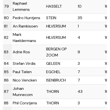
Raphael
79
HASSELT
10
16:
Lemmens
80
Pedro Huntjens
STEIN
35
16
81
An Ramkisoen
HILVERSUM
1
16
Mark
82
HILVERSUM
4
16
Haeldermans
BERGEN OP
83
Adrie Ros
9
16
ZOOM
84
Stefan Virdis
GELEEN
3
16:
85
Paul Tielen
EGCHEL
7
16:
86
Nico Vencken
ISENBRUCH
7
16
Johan
87
THORN
43
16
Munnecom
88
Phil Corstjens
THORN
3
16