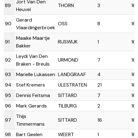
Jort Van Den
89
THORN
3
16:
Heuvel
Gerard
90
OSS
8
16:
Vlaardingerbroek
Maaike Maartje
91
RIJSWIJK
1
16
Bakker
Leydi Van Den
92
URMOND
7
16
Braken - Breuls
93
Marielle Lukassen
LANDGRAAF
4
16
94
Stef Kremers
ULESTRATEN
21
16
95
Dennis Feitsma
SITTARD
7
16
96
Mark Gerards
TILBURG
2
16
Thijs
97
SITTARD
16
16:
Timmermans
98
Bart Geelen
WEERT
1
16: