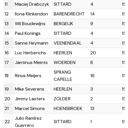
11
Maciej Drabczyk
SITTARD
4
15:
12
Ilona Klinkendon
BARENDRECHT
14
15
13
Wil Boudewijns
BERGEIJK
9
15
14
Paul Konings
SITTARD
4
15
15
Sanne Heymann
VEENENDAAL
4
15
16
Luc Herberichs
HEERLEN
20
15:
17
Jantinus Meints
WOERDEN
8
15:
SPRANG
18
Rinus Meijers
16
15:
CAPELLE
19
Mike Severens
HEERLEN
3
15:
20
Jimmy Lasters
ZOLDER
2
15:
21
Marcel Simons
HOENSBROEK
13
15:
Julio Ramírez
22
SITTARD
1
15
Guerrero