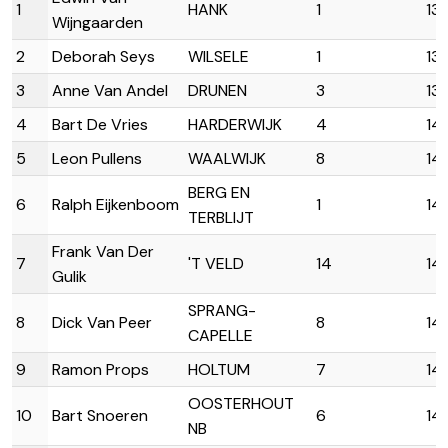
1
HANK
1
13:
Wijngaarden
2
Deborah Seys
WILSELE
1
13:
3
Anne Van Andel
DRUNEN
3
13:
4
Bart De Vries
HARDERWIJK
4
14
5
Leon Pullens
WAALWIJK
8
14
BERG EN
6
Ralph Eijkenboom
1
14
TERBLIJT
Frank Van Der
7
'T VELD
14
14
Gulik
SPRANG-
8
Dick Van Peer
8
14
CAPELLE
9
Ramon Props
HOLTUM
7
14
OOSTERHOUT
10
Bart Snoeren
6
14
NB