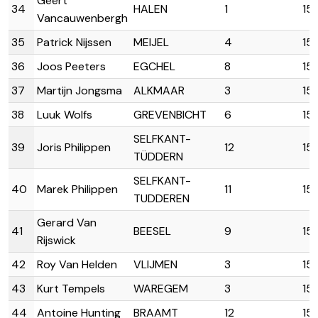
Geert
34
HALEN
1
15
Vancauwenbergh
35
Patrick Nijssen
MEIJEL
4
15
36
Joos Peeters
EGCHEL
8
15
37
Martijn Jongsma
ALKMAAR
3
15
38
Luuk Wolfs
GREVENBICHT
6
15
SELFKANT-
39
Joris Philippen
12
15
TÜDDERN
SELFKANT-
40
Marek Philippen
11
15
TUDDEREN
Gerard Van
41
BEESEL
9
15
Rijswick
42
Roy Van Helden
VLIJMEN
3
15:
43
Kurt Tempels
WAREGEM
3
15:
44
Antoine Hunting
BRAAMT
12
15