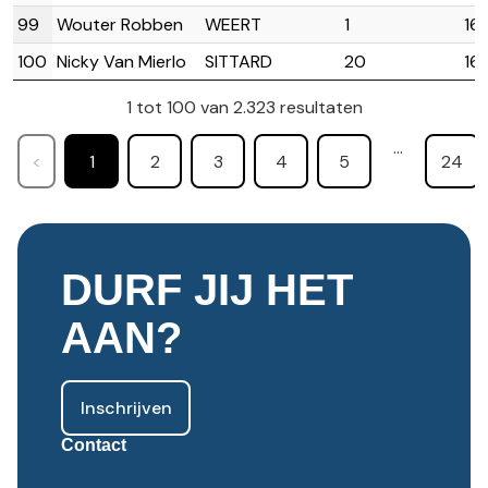
99
Wouter Robben
WEERT
1
16
100
Nicky Van Mierlo
SITTARD
20
16
1 tot 100 van 2.323 resultaten
…
<
1
2
3
4
5
24
DURF JIJ HET
AAN?
Inschrijven
Contact