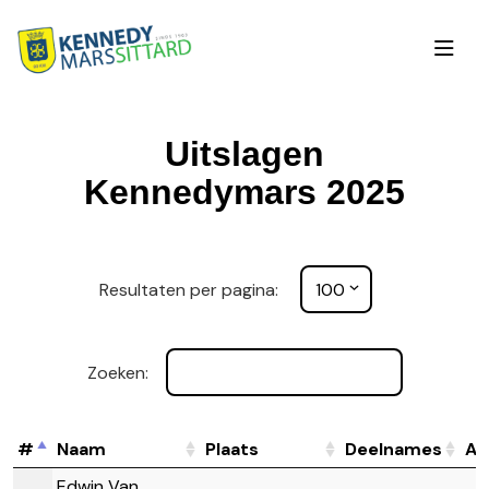
Uitslagen
Kennedymars 2025
Resultaten per pagina:
Zoeken:
#
Naam
Plaats
Deelnames
Af
Edwin Van