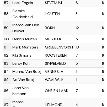
57
Loek Engels
SEVENUM
6
16:
Sietske
58
HOUTEN
3
16:
Goldenbeld
Marco Van Den
59
BORN
12
16:
Heuvel
60
Dennis Minten
MILSBEEK
5
16:
61
Mark Munsters
GRUBBENVORST
13
16:
62
Kiki Simons
ROOSTEREN
7
16:
63
Leroy Kohl
SIMPELVELD
5
16:
64
Menno Van Rooij
VENNESLA
1
16:
65
Ad Van Rooij
WAALWIJK
1
16:
John Van
66
OHÉ EN LAAK
7
16
Kempen
Marco
67
HELMOND
4
16