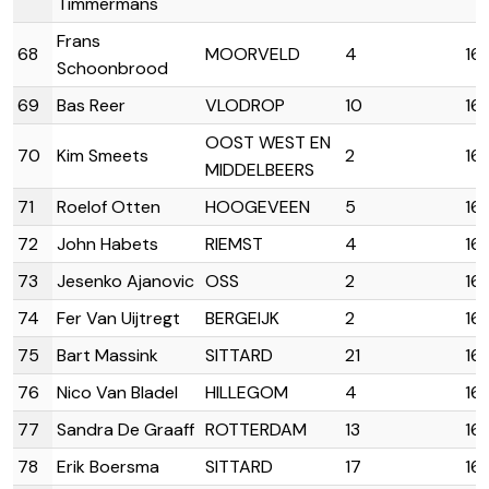
Timmermans
Frans
68
MOORVELD
4
16
Schoonbrood
69
Bas Reer
VLODROP
10
16:
OOST WEST EN
70
Kim Smeets
2
16:
MIDDELBEERS
71
Roelof Otten
HOOGEVEEN
5
16:
72
John Habets
RIEMST
4
16
73
Jesenko Ajanovic
OSS
2
16
74
Fer Van Uijtregt
BERGEIJK
2
16
75
Bart Massink
SITTARD
21
16
76
Nico Van Bladel
HILLEGOM
4
16
77
Sandra De Graaff
ROTTERDAM
13
16
78
Erik Boersma
SITTARD
17
16: